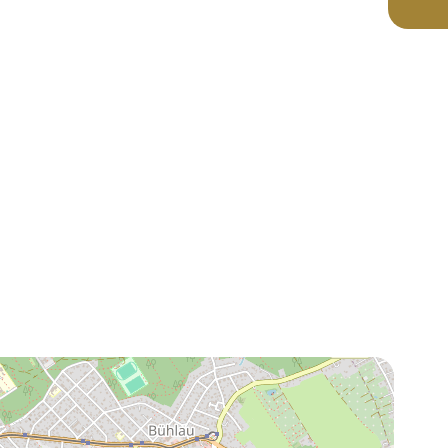
Leaflet
OpenStreetMap
| ©
contributors